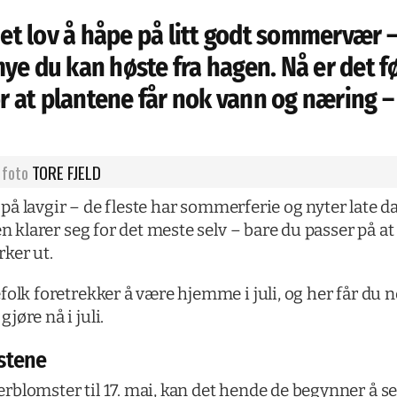
 det lov å håpe på litt godt sommervær
ye du kan høste fra hagen. Nå er det f
or at plantene får nok vann og næring –
foto
TORE FJELD
tt på lavgir – de fleste har sommerferie og nyter lat
en klarer seg for det meste selv – bare du passer på at
ker ut.
olk foretrekker å være hjemme i juli, og her får du no
øre nå i juli.
stene
lomster til 17. mai, kan det hende de begynner å se lit