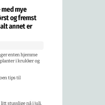
 – med mye
ørst og fremst
 alt annet er
e dager enten hjemme
 planter i krukker og
en tips til
t stusslige nå i juli.