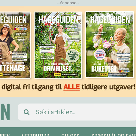
--Annonse--
Search
for: