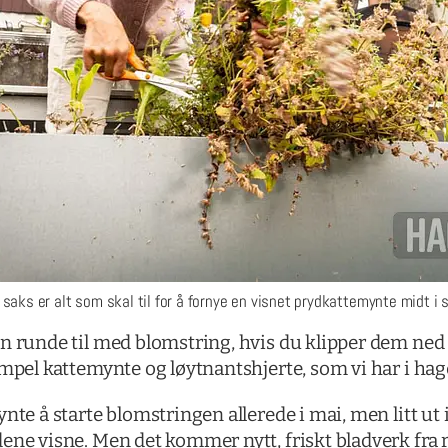
 saks er alt som skal til for å fornye en visnet prydkattemynte midt i
en runde til med blomstring, hvis du klipper dem ne
empel kattemynte og løytnantshjerte, som vi har i hag
nte å starte blomstringen allerede i mai, men litt ut i 
ne visne. Men det kommer nytt, friskt bladverk fra ro