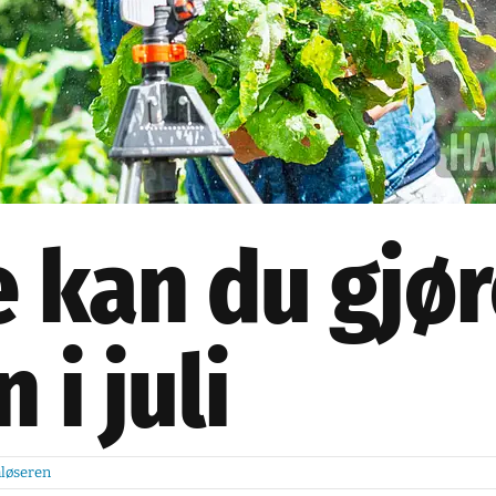
 kan du gjør
 i juli
løseren