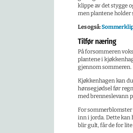
klippe av det stygge o
men plantene holder 
Les også:
Sommerklipp
Tilfør næring
På forsommeren vokser
plantene i kjøkkenhag
gjennom sommeren.
Kjøkkenhagen kan du g
hønsegjødsel før regn
med brenneslevann på
For sommerblomster i 
inn i jorda. Dette ka
blir gult, får de for li