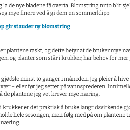
g la de nye bladene få overta. Blomstring nr to blir sj
seg mye finere ved å gi dem en sommerklipp.
 gir stauder ny blomstring
 plantene raskt, og dette betyr at de bruker mye nær
en, og planter som står i krukker, har behov for mer 
jødsle minst to ganger i måneden. Jeg pleier å hive u
vær – eller før jeg setter på vannsprederen. Innimel
 de plantene jeg vet krever mye næring.
krukker er det praktisk å bruke langtidsvirkende gj
n holde hele sesongen, men følg med på om plantene tr
te næring.