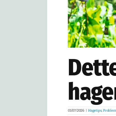
Dette
hagen
01/07/2026
|
Hagetips
,
Problem