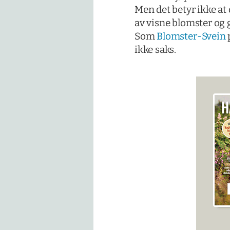
Men det betyr ikke at d
av visne blomster og g
Som
Blomster-Svein
p
ikke saks.