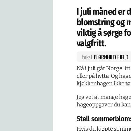
I juli måned er
blomstring og m
viktig å sørge f
valgfritt.
tekst
BJØRNHILD FJELD
Nå i juli går Norge li
eller på hytta. Og hag
kjøkkenhagen ikke tør
Jeg vet at mange hagef
hageoppgaver du kan gj
Stell sommerblom
Hvis du kjøpte sommerb