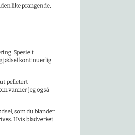
elden like prangende,
ing. Spesielt
gjødsel kontinuerlig
t pelletert
lom vanner jeg også
ødsel, som du blander
ives. Hvis bladverket