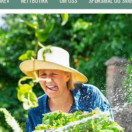
BREV
NETTBUTIKK
OM OSS
SPØRSMÅL OG SVA