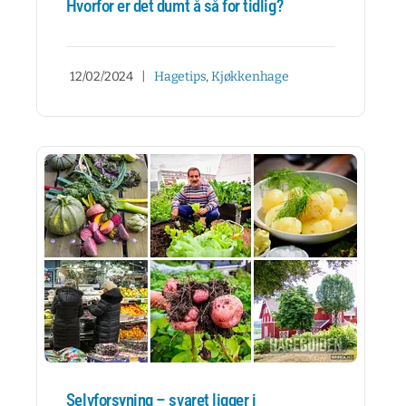
Hvorfor er det dumt å så for tidlig?
12/02/2024
|
Hagetips
,
Kjøkkenhage
Selvforsyning – svaret ligger i