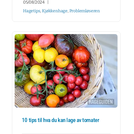
05/08/2024
|
Hagetips
,
Kjøkkenhage
,
Problemløseren
10 tips til hva du kan lage av tomater