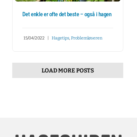
Det enkle er ofte det beste – også i hagen
15/04/2022
|
Hagetips
,
Problemløseren
LOAD MORE POSTS