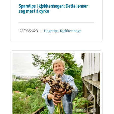
Sparetips i kjøkkenhagen: Dette lønner
seg mest å dyrke
23/03/2023
|
Hagetips
,
Kjøkkenhage