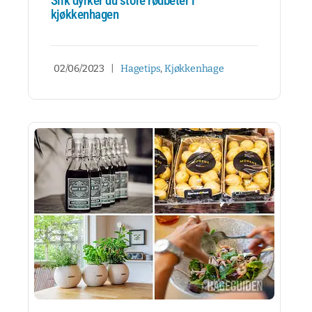
Slik dyrker du store rødbeter i
kjøkkenhagen
02/06/2023
|
Hagetips
,
Kjøkkenhage