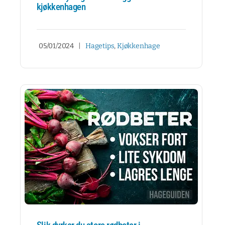
kjøkkenhagen
05/01/2024
|
Hagetips
,
Kjøkkenhage