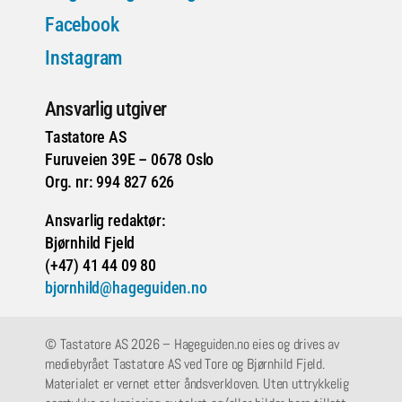
Facebook
Instagram
Ansvarlig utgiver
Tastatore AS
Furuveien 39E – 0678 Oslo
Org. nr: 994 827 626
Ansvarlig redaktør:
Bjørnhild Fjeld
(+47) 41 44 09 80
bjornhild@hageguiden.no
© Tastatore AS 2026 – Hageguiden.no eies og drives av
mediebyrået Tastatore AS ved Tore og Bjørnhild Fjeld.
Materialet er vernet etter åndsverkloven. Uten uttrykkelig