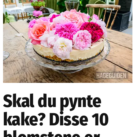
NETTBUTIKK
NYHETSBREV
KURS
HAGETIPS
REISETIPS
OM OSS
SPØRSMÅL OG SVAR
Skal du pynte
kake? Disse 10