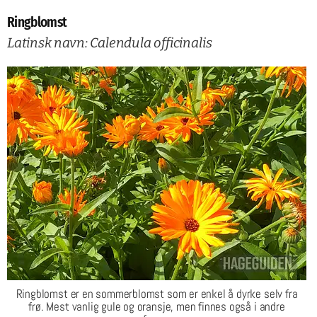
Ringblomst
Latinsk navn: Calendula officinalis
Ringblomst er en sommerblomst som er enkel å dyrke selv fra
frø. Mest vanlig gule og oransje, men finnes også i andre