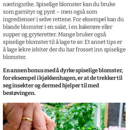
næringsrike. Spiselige blomster kan du bruke
som garnityr og pynt – men også som
ingredienser i selve rettene. For eksempel kan du
blande blomster i en salat, i en kakerøre eller
supper og gryteretter. Mange bruker også
spiselige blomster til å lage te av. Et annet tips er
å lage lekre isbiter der du har frosset inn spiselige
blomster.
En annen bonus med å dyrke spiselige blomster,
for eksempel i kjøkkenhagen, er at de trekker til
seg insekter og dermed hjelper til med
bestøvingen.