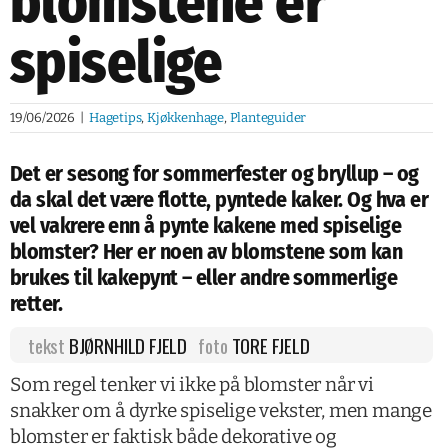
blomstene er
spiselige
19/06/2026
|
Hagetips
,
Kjøkkenhage
,
Planteguider
Det er sesong for sommerfester og bryllup – og
da skal det være flotte, pyntede kaker. Og hva er
vel vakrere enn å pynte kakene med spiselige
blomster? Her er noen av blomstene som kan
brukes til kakepynt – eller andre sommerlige
retter.
tekst
BJØRNHILD FJELD
foto
TORE FJELD
Som regel tenker vi ikke på blomster når vi
snakker om å dyrke spiselige vekster, men mange
blomster er faktisk både dekorative og