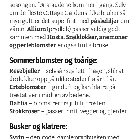
sesongen, før staudene kommer i gang. Selv
om de fleste Cottage Gardens ikke bruker så
mye gult, er det superfint med
påskeliljer
om
våren.
Allium
(prydløk) passer veldig godt
sammen med
Hosta
.
Snøklokker, anemoner
og perleblomster
er også fint å bruke.
Sommerblomster og toårige:
Revebjeller
– selvsår seg lett i hagen, slik at
de dukker opp på ulike steder fra år til år.
Erteblomster
– gir duft og kan klatre på
trestativer i midten av bedene.
Dahlia
– blomstrer fra juli til frosten.
Stokkroser
– passer inntil vegger og gjerder.
Busker og klatrere:
Syrin
– den gode, gamle prydbusken med