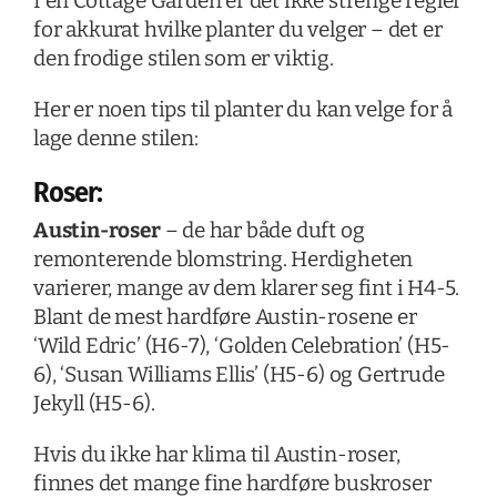
I en Cottage Garden er det ikke strenge regler
for akkurat hvilke planter du velger – det er
den frodige stilen som er viktig.
Her er noen tips til planter du kan velge for å
lage denne stilen:
Roser:
Austin-roser
– de har både duft og
remonterende blomstring. Herdigheten
varierer, mange av dem klarer seg fint i H4-5.
Blant de mest hardføre Austin-rosene er
‘Wild Edric’ (H6-7), ‘Golden Celebration’ (H5-
6), ‘Susan Williams Ellis’ (H5-6) og Gertrude
Jekyll (H5-6).
Hvis du ikke har klima til Austin-roser,
finnes det mange fine hardføre buskroser