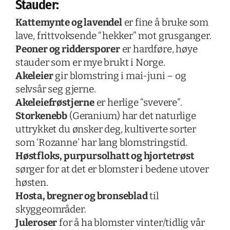
Stauder:
Kattemynte og lavendel
er fine å bruke som
lave, frittvoksende “hekker” mot grusganger.
Peoner og riddersporer
er hardføre, høye
stauder som er mye brukt i Norge.
Akeleier
gir blomstring i mai-juni – og
selvsår seg gjerne.
Akeleiefrøstjerne
er herlige “svevere”.
Storkenebb
(Geranium) har det naturlige
uttrykket du ønsker deg, kultiverte sorter
som ‘Rozanne’ har lang blomstringstid.
Høstfloks, purpursolhatt og hjortetrøst
sørger for at det er blomster i bedene utover
høsten.
Hosta, bregner og bronseblad
til
skyggeområder.
Juleroser
for å ha blomster vinter/tidlig vår