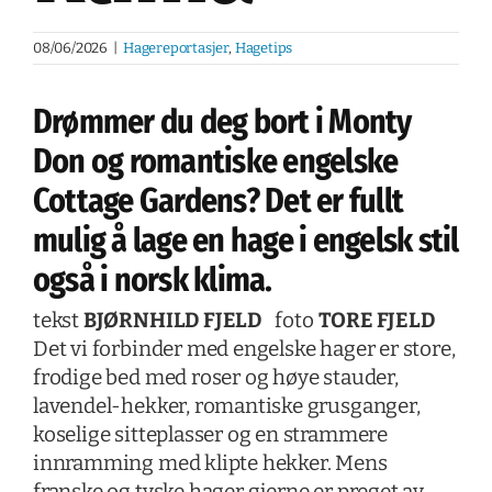
08/06/2026
|
Hagereportasjer
,
Hagetips
Drømmer du deg bort i Monty
Don og romantiske engelske
Cottage Gardens? Det er fullt
mulig å lage en hage i engelsk stil
også i norsk klima.
tekst
BJØRNHILD FJELD
foto
TORE FJELD
Det vi forbinder med engelske hager er store,
frodige bed med roser og høye stauder,
lavendel-hekker, romantiske grusganger,
koselige sitteplasser og en strammere
innramming med klipte hekker. Mens
franske og tyske hager gjerne er preget av