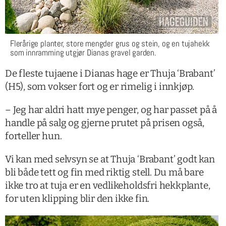
Flerårige planter, store mengder grus og stein, og en tujahekk
som innramming utgjør Dianas gravel garden.
De fleste tujaene i Dianas hage er Thuja ‘Brabant’
(H5), som vokser fort og er rimelig i innkjøp.
– Jeg har aldri hatt mye penger, og har passet på å
handle på salg og gjerne prutet på prisen også,
forteller hun.
Vi kan med selvsyn se at Thuja ‘Brabant’ godt kan
bli både tett og fin med riktig stell. Du må bare
ikke tro at tuja er en vedlikeholdsfri hekkplante,
for uten klipping blir den ikke fin.