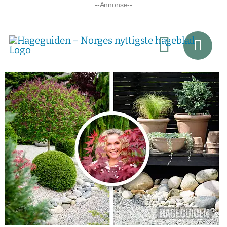
Skip
--Annonse--
to
content
Toggle
Navigati