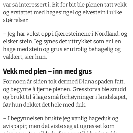
var så interessert i. Bit for bit ble plenen tatt vekk
og erstattet med hagesingel og elvestein i ulike
størrelser.
– Jeg har vokst opp i fjæresteinene i Nordland, og
elsker stein. Jeg synes det uttrykket som er i en
hage med stein og grus er utrolig behagelig og
vakkert, sier hun.
Vekk med plen – inn med grus
For noen år siden tok dermed Diana spaden fatt,
og begynte å fjerne plenen. Gresstorva ble snudd
og brukt til å lage små forhøyninger i landskapet,
før hun dekket det hele med duk.
– I begynnelsen brukte jeg vanlig hageduk og
avispapir, men det viste seg at ugresset kom