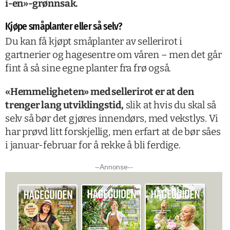
i-en»-grønnsak.
Kjøpe småplanter eller så selv?
Du kan få kjøpt småplanter av sellerirot i
gartnerier og hagesentre om våren – men det går
fint å så sine egne planter fra frø også.
«Hemmeligheten» med sellerirot er at den
trenger lang utviklingstid,
slik at hvis du skal så
selv så bør det gjøres innendørs, med vekstlys. Vi
har prøvd litt forskjellig, men erfart at de bør såes
i januar-februar for å rekke å bli ferdige.
--Annonse--