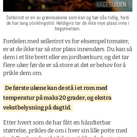
Sellerirot er en av grønnsakene som kan og bør sås tidlig, fordi
de har lang utviklingstid. Heldigvis tar de ikke mye plass inne i
begynnelsen.
Fordelen med sellerirot vs for eksempel tomater,
er at de ikke tar så stor plass innendørs. Du kan så
dem i et lite brett eller en jordbærkurv, og det tar
flere uker før de er så store at det er behov for å
prikle dem om.
De første ukene kan de stå i et rom med
temperatur på maks 20 grader, og ekstra
vekstbelysning på dagtid.
Etter hvert som de har fått en håndterbar
størrelse, prikles de om i hver sin lille potte med