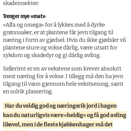
skadeinsekter.
Trenger mye «mat»
«Alfa og omega» for å lykkes med å dyrke
grønnsaker, er at plantene får jevn tilgang til
næring i form av gjødsel. Hvis du ikke gjødsler vil
plantene sture og vokse dårlig, være utsatt for
sykdom og skadedyr og gi dårlig avling.
Sellerirot er en av vekstene som krever absolutt
mest næring for å vokse. I tillegg må den ha jevn
tilgang til vann gjennom hele vekstsesong, samt
en solrik plassering.
Har du veldig god og næringsrik jord i hagen
kan du naturligvis være «heldig» og få god avling
likevel, men i de fleste kjøkkenhager må det