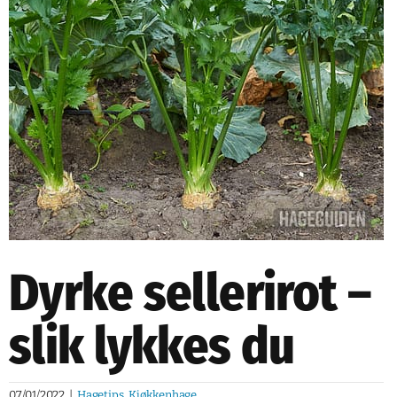
NETTBUTIKK
NYHETSBREV
KURS
HAGETIPS
REISETIPS
OM OSS
SPØRSMÅL OG SVAR
Dyrke sellerirot –
slik lykkes du
07/01/2022
|
Hagetips
,
Kjøkkenhage