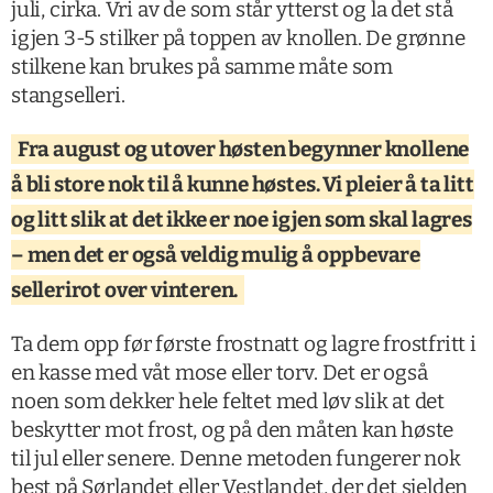
juli, cirka. Vri av de som står ytterst og la det stå
igjen 3-5 stilker på toppen av knollen. De grønne
stilkene kan brukes på samme måte som
stangselleri.
Fra august og utover høsten begynner knollene
å bli store nok til å kunne høstes. Vi pleier å ta litt
og litt slik at det ikke er noe igjen som skal lagres
– men det er også veldig mulig å oppbevare
sellerirot over vinteren.
Ta dem opp før første frostnatt og lagre frostfritt i
en kasse med våt mose eller torv. Det er også
noen som dekker hele feltet med løv slik at det
beskytter mot frost, og på den måten kan høste
til jul eller senere. Denne metoden fungerer nok
best på Sørlandet eller Vestlandet, der det sjelden