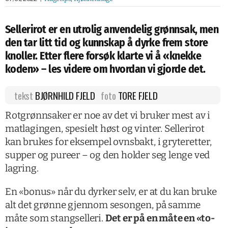
Sellerirot er en utrolig anvendelig grønnsak, men
den tar litt tid og kunnskap å dyrke frem store
knoller. Etter flere forsøk klarte vi å «knekke
koden» – les videre om hvordan vi gjorde det.
tekst
BJØRNHILD FJELD
foto
TORE FJELD
Rotgrønnsaker er noe av det vi bruker mest av i
matlagingen, spesielt høst og vinter. Sellerirot
kan brukes for eksempel ovnsbakt, i gryteretter,
supper og pureer – og den holder seg lenge ved
lagring.
En «bonus» når du dyrker selv, er at du kan bruke
alt det grønne gjennom sesongen, på samme
måte som stangselleri.
Det er på en måte en «to-