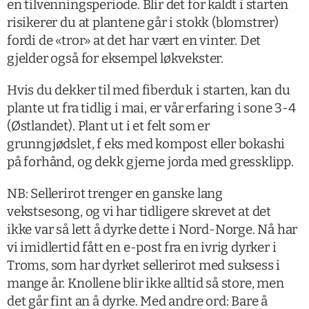
en tilvenningsperiode. Blir det for kaldt i starten
risikerer du at plantene går i stokk (blomstrer)
fordi de «tror» at det har vært en vinter. Det
gjelder også for eksempel løkvekster.
Hvis du dekker til med fiberduk i starten, kan du
plante ut fra tidlig i mai, er vår erfaring i sone 3-4
(Østlandet). Plant ut i et felt som er
grunngjødslet, f eks med kompost eller bokashi
på forhånd, og dekk gjerne jorda med gressklipp.
NB: Sellerirot trenger en ganske lang
vekstsesong, og vi har tidligere skrevet at det
ikke var så lett å dyrke dette i Nord-Norge. Nå har
vi imidlertid fått en e-post fra en ivrig dyrker i
Troms, som har dyrket sellerirot med suksess i
mange år. Knollene blir ikke alltid så store, men
det går fint an å dyrke. Med andre ord: Bare å