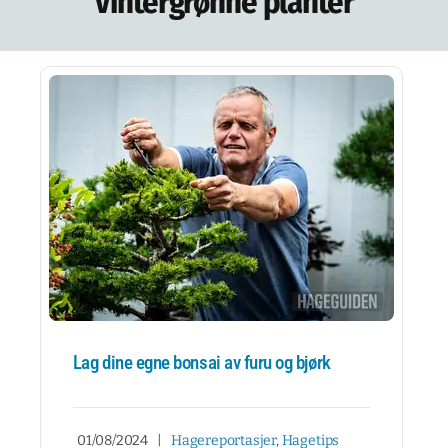
Vintergrønne planter
NETTBUTIKK
NYHETSBREV
KURS
HAGETIPS
REISETIPS
OM OSS
SPØRSMÅL OG SVAR
Lag dine egne bonsai av furu og bjørk
01/08/2024
|
Hagereportasjer
,
Hagetips