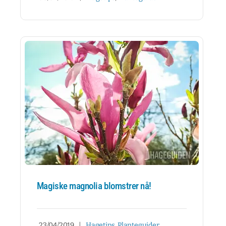
Magiske magnolia blomstrer nå!
23/04/2019
|
Hagetips
,
Planteguider