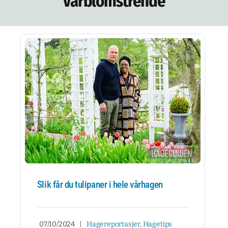
Vårblomstrende
NETTBUTIKK
NYHETSBREV
KURS
HAGETIPS
REISETIPS
OM OSS
SPØRSMÅL OG SVAR
Slik får du tulipaner i hele vårhagen
07/10/2024
|
Hagereportasjer
,
Hagetips