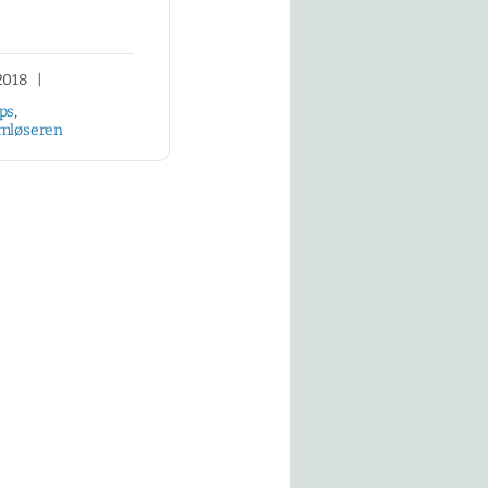
2018
|
ps
,
mløseren