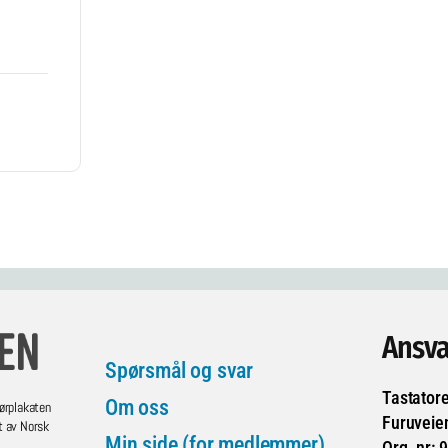
Ansva
Spørsmål og svar
Tastator
Om oss
ørplakaten
Furuveie
t av Norsk
Min side (for medlemmer)
Org. nr: 