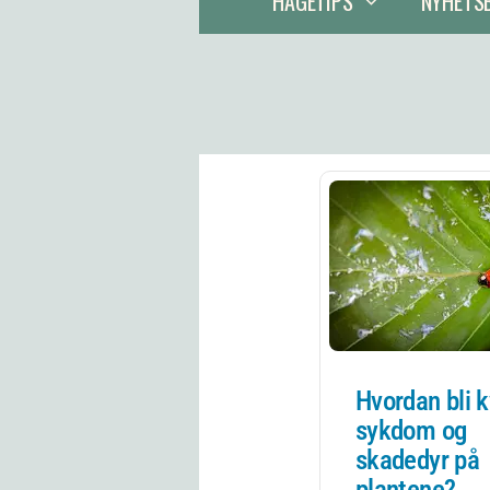
HAGETIPS
NYHETS
Hvordan bli k
sykdom og
skadedyr på
plantene?