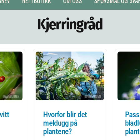
BREV
NETTBUTIKK
OM OSS
SPØRSMÅL OG SVA
Kjerringråd
vitt
Hvorfor blir det
Pass
meldugg på
bladl
plantene?
plan