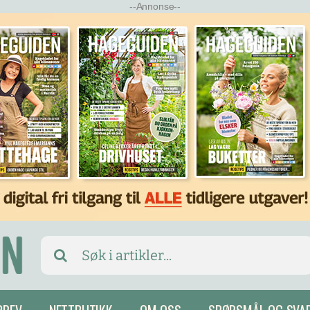
--Annonse--
Search
for: