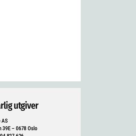
rlig utgiver
e AS
n 39E – 0678 Oslo
994 827 626