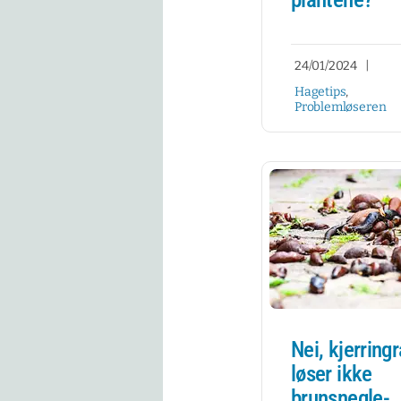
24/01/2024
|
Hagetips
,
Problemløseren
Nei, kjerring
løser ikke
brunsnegle-