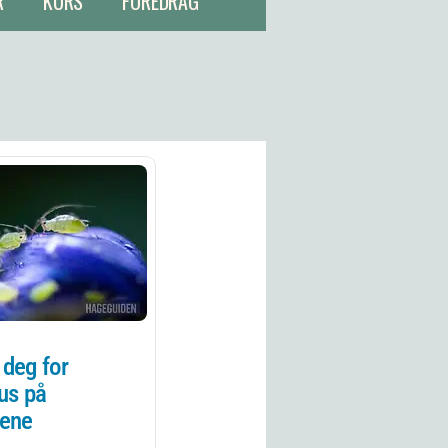
R
KURS
FOREDRAG
 deg for
us på
tene