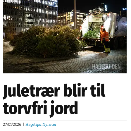
NETTBUTIKK
NYHETSBREV
KURS
HAGETIPS
REISETIPS
OM OSS
Juletrær blir til
SPØRSMÅL OG SVAR
torvfri jord
27/01/2026
|
Hagetips
,
Nyheter