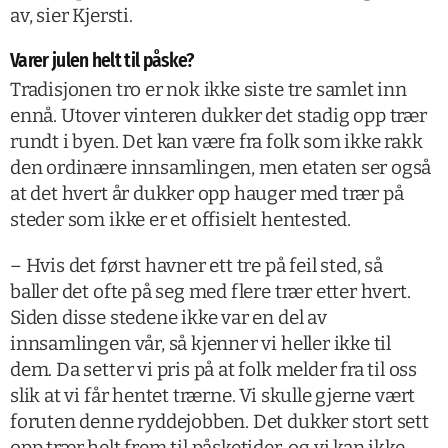
av, sier Kjersti.
Varer julen helt til påske?
Tradisjonen tro er nok ikke siste tre samlet inn
ennå. Utover vinteren dukker det stadig opp trær
rundt i byen. Det kan være fra folk som ikke rakk
den ordinære innsamlingen, men etaten ser også
at det hvert år dukker opp hauger med trær på
steder som ikke er et offisielt hentested.
– Hvis det først havner ett tre på feil sted, så
baller det ofte på seg med flere trær etter hvert.
Siden disse stedene ikke var en del av
innsamlingen vår, så kjenner vi heller ikke til
dem. Da setter vi pris på at folk melder fra til oss
slik at vi får hentet trærne. Vi skulle gjerne vært
foruten denne ryddejobben. Det dukker stort sett
opp trær helt frem til påsketider, og vi kan ikke