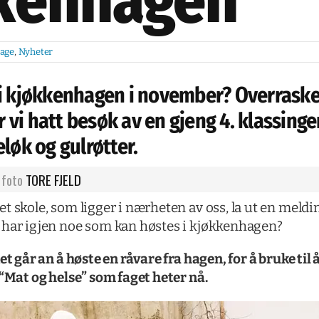
kenhagen
age
,
Nyheter
 i kjøkkenhagen i november? Overrask
ar vi hatt besøk av en gjeng 4. klassing
løk og gulrøtter.
foto
TORE FJELD
t skole, som ligger i nærheten av oss, la ut en meldi
 har igjen noe som kan høstes i kjøkkenhagen?
et går an å høste en råvare fra hagen, for å bruke til
 “Mat og helse” som faget heter nå.