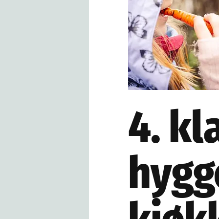
4. kl
hygge