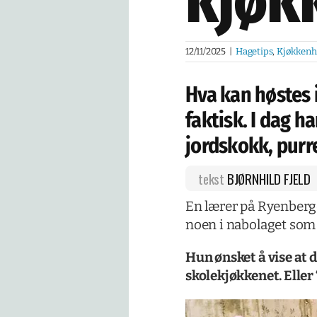
kjøk
12/11/2025
|
Hagetips
,
Kjøkkenh
Hva kan høstes
faktisk. I dag h
jordskokk, purre
tekst
BJØRNHILD FJELD
En lærer på Ryenberge
noen i nabolaget som
Hun ønsket å vise at d
skolekjøkkenet. Eller