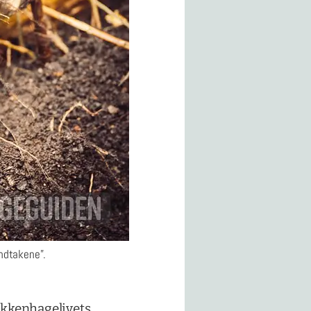
åndtakene”.
jøkkenhagelivets