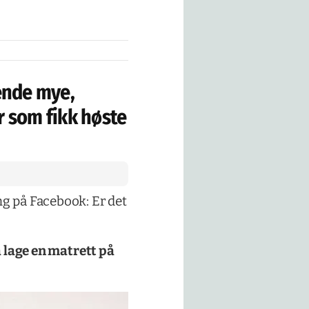
ende mye,
er som fikk høste
ng på Facebook: Er det
 å lage en matrett på