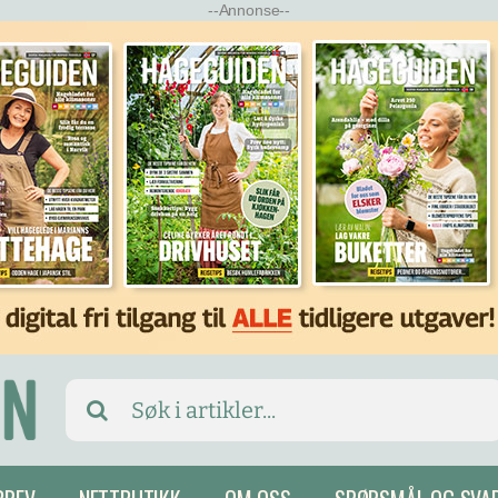
--Annonse--
Search
for: