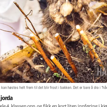
kan høstes helt frem til det blir frost i bakken. Det er bare å dra i “h
 jorda
le 4. klassen opp, og fikk en kort liten innføring i k