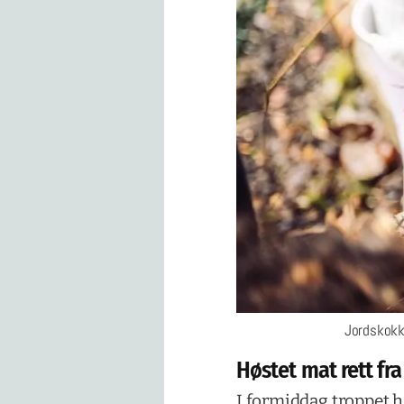
Jordskokk 
Høstet mat rett fra
I formiddag troppet he