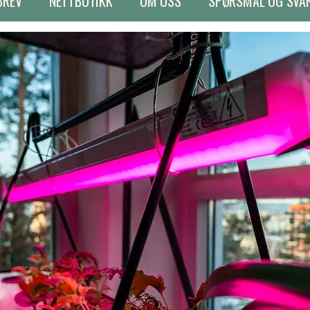
BREV
NETTBUTIKK
OM OSS
SPØRSMÅL OG SVA