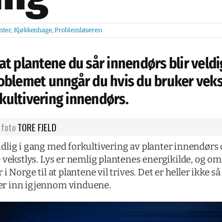
nter
,
Kjøkkenhage
,
Problemløseren
at plantene du sår innendørs blir veldi
oblemet unngår du hvis du bruker vekst
orkultivering innendørs.
foto
TORE FJELD
lig i gang med forkultivering av planter innendørs 
vekstlys. Lys er nemlig plantenes energikilde, og om 
 Norge til at plantene vil trives. Det er heller ikke s
r inn igjennom vinduene.