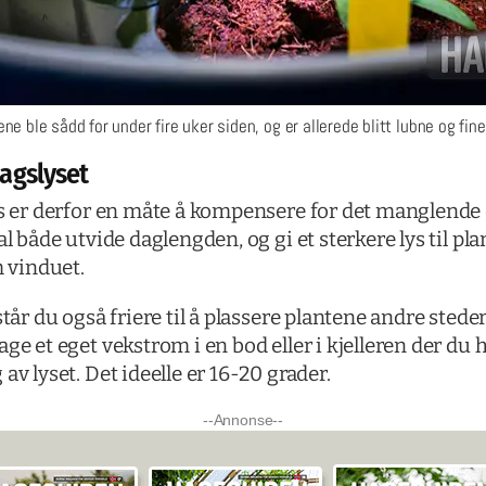
e ble sådd for under fire uker siden, og er allerede blitt lubne og fin
agslyset
ys er derfor en måte å kompensere for det manglende 
al både utvide daglengden, og gi et sterkere lys til p
vinduet.
står du også friere til å plassere plantene andre sted
ge et eget vekstrom i en bod eller i kjelleren der du 
av lyset. Det ideelle er 16-20 grader.
--Annonse--