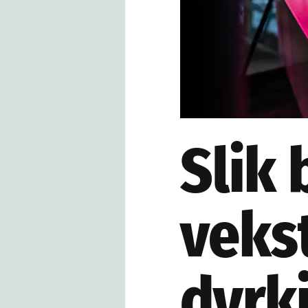
Slik 
vekst
dyrk