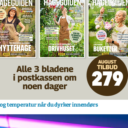
s og temperatur når du dyrker innendørs