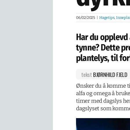
06/02/2025
|
Hagetips
,
Innepla
Har du opplevd 
tynne? Dette pr
plantelys, til f
tekst
BJØRNHILD FJELD
Ønsker du å komme tid
alfa og omega å bruke 
timer med dagslys her i
dagslyset som komme