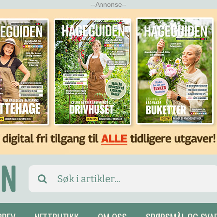
--Annonse--
Search
for: