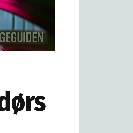
ndørs