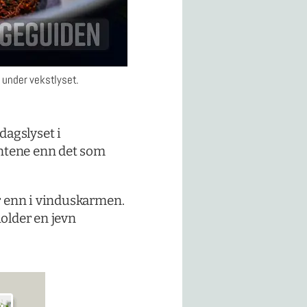
e under vekstlyset.
dagslyset i
lantene enn det som
er enn i vinduskarmen.
holder en jevn