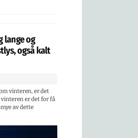
g lange og
lys, også kalt
om vinteren, er det
vinteren er det for få
å mye av dette