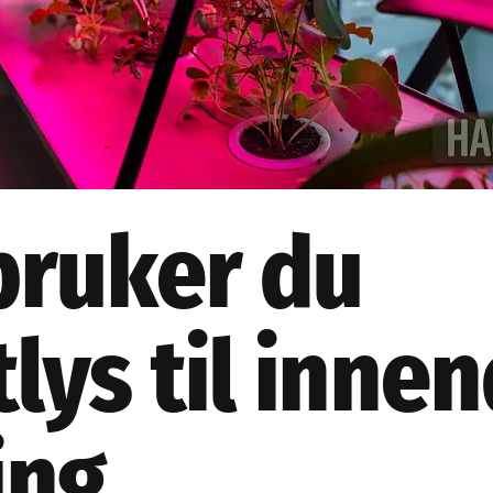
bruker du
lys til inne
ing