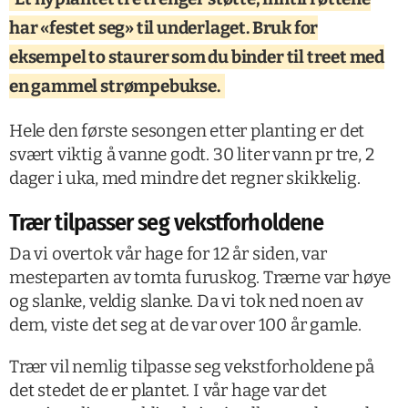
har «festet seg» til underlaget. Bruk for
eksempel to staurer som du binder til treet med
en gammel strømpebukse.
Hele den første sesongen etter planting er det
svært viktig å vanne godt. 30 liter vann pr tre, 2
dager i uka, med mindre det regner skikkelig.
Trær tilpasser seg vekstforholdene
Da vi overtok vår hage for 12 år siden, var
mesteparten av tomta furuskog. Trærne var høye
og slanke, veldig slanke. Da vi tok ned noen av
dem, viste det seg at de var over 100 år gamle.
Trær vil nemlig tilpasse seg vekstforholdene på
det stedet de er plantet. I vår hage var det