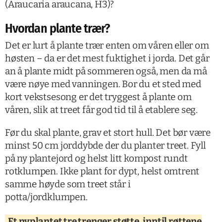
(Araucaria araucana, H3)?
Hvordan plante trær?
Det er lurt å plante trær enten om våren eller om
høsten – da er det mest fuktighet i jorda. Det går
an å plante midt på sommeren også, men da må
være nøye med vanningen. Bor du et sted med
kort vekstsesong er det tryggest å plante om
våren, slik at treet får god tid til å etablere seg.
Før du skal plante, grav et stort hull. Det bør være
minst 50 cm jorddybde der du planter treet. Fyll
på ny plantejord og helst litt kompost rundt
rotklumpen. Ikke plant for dypt, helst omtrent
samme høyde som treet står i
potta/jordklumpen.
Et nyplantet tre trenger støtte, inntil røttene