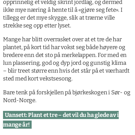
opprinnelig et veldig skrint jordlag, og dermed
ikke mye næring å hente til å «gjøre seg fete». I
tillegg er det mye skygge, slik at trærne ville
strekke seg opp etter lyset.
Mange har blitt overrasket over at et tre de har
plantet, på kort tid har vokst seg både høyere og
bredere enn det sto på merkelappen. For med en
lun plassering, god og dyp jord og gunstig klima
– blir treet større enn hvis det står på et værhardt
sted med kort vekstsesong.
Bare tenk på forskjellen på bjørkeskogen i Sør- og
Nord-Norge.
Uansett: Plant et tre – det vil du ha glede av i
mange år!