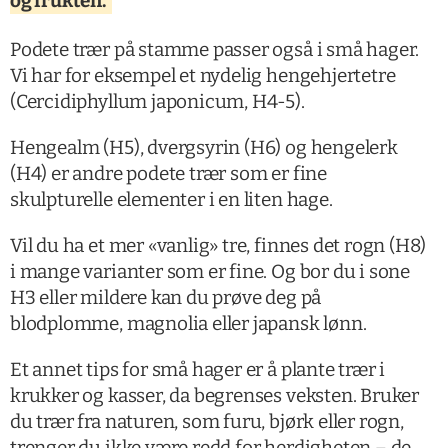
og frukten.
Podete trær på stamme passer også i små hager.
Vi har for eksempel et nydelig hengehjertetre
(Cercidiphyllum japonicum, H4-5).
Hengealm (H5), dvergsyrin (H6) og hengelerk
(H4) er andre podete trær som er fine
skulpturelle elementer i en liten hage.
Vil du ha et mer «vanlig» tre, finnes det rogn (H8)
i mange varianter som er fine. Og bor du i sone
H3 eller mildere kan du prøve deg på
blodplomme, magnolia eller japansk lønn.
Et annet tips for små hager er å plante trær i
krukker og kasser, da begrenses veksten. Bruker
du trær fra naturen, som furu, bjørk eller rogn,
trenger du ikke være redd for herdigheten – de