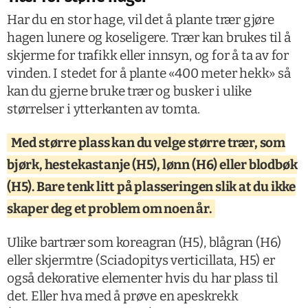
Har du en stor hage, vil det å plante trær gjøre
hagen lunere og koseligere. Trær kan brukes til å
skjerme for trafikk eller innsyn, og for å ta av for
vinden. I stedet for å plante «400 meter hekk» så
kan du gjerne bruke trær og busker i ulike
størrelser i ytterkanten av tomta.
Med større plass kan du velge større trær, som
bjørk, hestekastanje (H5), lønn (H6) eller blodbøk
(H5). Bare tenk litt på plasseringen slik at du ikke
skaper deg et problem om noen år.
Ulike bartrær som koreagran (H5), blågran (H6)
eller skjermtre (Sciadopitys verticillata, H5) er
også dekorative elementer hvis du har plass til
det. Eller hva med å prøve en apeskrekk