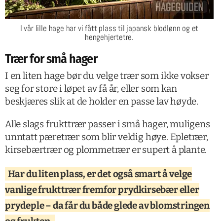
I vår lille hage har vi fått plass til japansk blodlønn og et
hengehjertetre.
Trær for små hager
I en liten hage bør du velge trær som ikke vokser
seg for store i løpet av få år, eller som kan
beskjæres slik at de holder en passe lav høyde.
Alle slags frukttrær passer i små hager, muligens
unntatt pæretrær som blir veldig høye. Epletrær,
kirsebærtrær og plommetrær er supert å plante.
Har du liten plass, er det også smart å velge
vanlige frukttrær fremfor prydkirsebær eller
prydeple – da får du både glede av blomstringen