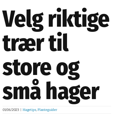
Velg riktige
trær til
store og
små hager
01/06/2023
|
Hagetips
,
Planteguider