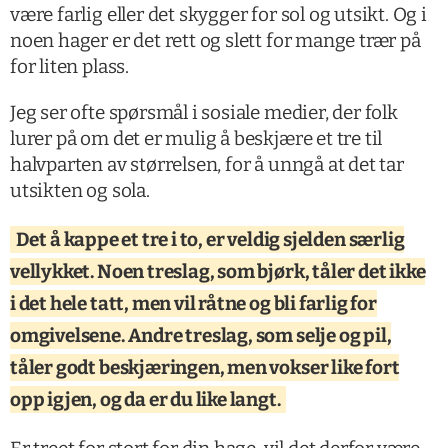
være farlig eller det skygger for sol og utsikt. Og i
noen hager er det rett og slett for mange trær på
for liten plass.
Jeg ser ofte spørsmål i sosiale medier, der folk
lurer på om det er mulig å beskjære et tre til
halvparten av størrelsen, for å unngå at det tar
utsikten og sola.
Det å kappe et tre i to, er veldig sjelden særlig
vellykket. Noen treslag, som bjørk, tåler det ikke
i det hele tatt, men vil råtne og bli farlig for
omgivelsene. Andre treslag, som selje og pil,
tåler godt beskjæringen, men vokser like fort
opp igjen, og da er du like langt.