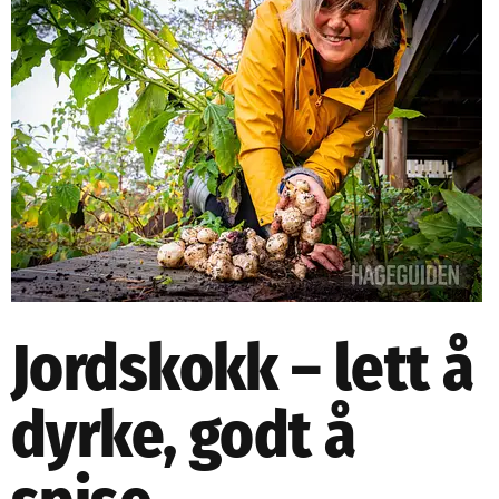
NETTBUTIKK
NYHETSBREV
KURS
HAGETIPS
REISETIPS
OM OSS
SPØRSMÅL OG SVAR
Jordskokk – lett å
dyrke, godt å