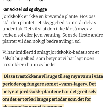
Kan vokse i sol og skygge
Jordskokk er ikke en krevende plante. Hos oss
står den plantet i et skyggebed som står delvis
under tak. Det vil si at den ikke får så mye av
verken sol eller jevn vanning. Som de fleste andre
planter vil den nok gi bedre avling i sol.
Vi har imidlertid anlagt jordskokk-bedet som et
såkalt hügelbed, som betyr at vi har lagt noen
trestokker i bunn av bedet.
Disse trestokkene vil suge til seg mye vann i våte
perioder og fungere som et «vann-lager». Det
betyr at jordskokk-plantene har det greit selv
om det er tørke i lange perioder som det for
eksempel har vært i sommer.