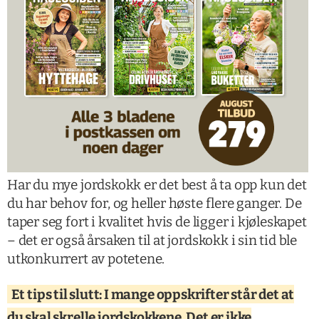
Har du mye jordskokk er det best å ta opp kun det
du har behov for, og heller høste flere ganger. De
taper seg fort i kvalitet hvis de ligger i kjøleskapet
– det er også årsaken til at jordskokk i sin tid ble
utkonkurrert av potetene.
Et tips til slutt: I mange oppskrifter står det at
du skal skrelle jordskokkene. Det er ikke