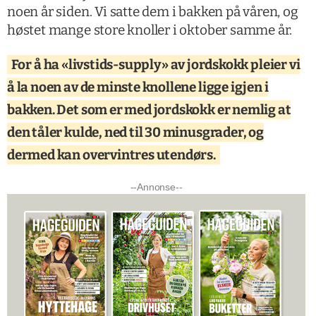
noen år siden. Vi satte dem i bakken på våren, og
høstet mange store knoller i oktober samme år.
For å ha «livstids-supply» av jordskokk pleier vi
å la noen av de minste knollene ligge igjen i
bakken. Det som er med jordskokk er nemlig at
den tåler kulde, ned til 30 minusgrader, og
dermed kan overvintres utendørs.
--Annonse--