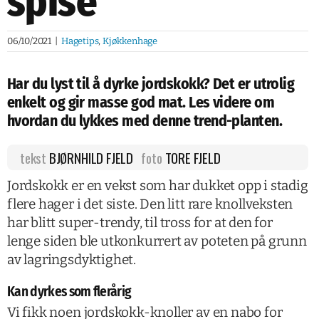
spise
06/10/2021
|
Hagetips
,
Kjøkkenhage
Har du lyst til å dyrke jordskokk? Det er utrolig
enkelt og gir masse god mat. Les videre om
hvordan du lykkes med denne trend-planten.
tekst
BJØRNHILD FJELD
foto
TORE FJELD
Jordskokk er en vekst som har dukket opp i stadig
flere hager i det siste. Den litt rare knollveksten
har blitt super-trendy, til tross for at den for
lenge siden ble utkonkurrert av poteten på grunn
av lagringsdyktighet.
Kan dyrkes som flerårig
Vi fikk noen jordskokk-knoller av en nabo for