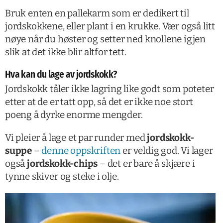
Bruk enten en pallekarm som er dedikert til
jordskokkene, eller plant i en krukke. Vær også litt
nøye når du høster og setter ned knollene igjen
slik at det ikke blir altfor tett.
Hva kan du lage av jordskokk?
Jordskokk tåler ikke lagring like godt som poteter
etter at de er tatt opp, så det er ikke noe stort
poeng å dyrke enorme mengder.
Vi pleier å lage et par runder med
jordskokk-
suppe
–
denne oppskriften
er veldig god. Vi lager
også
jordskokk-chips
– det er bare å skjære i
tynne skiver og steke i olje.