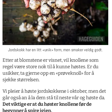
Jordskokk har en litt «unik» form, men smaker veldig godt.
Etter at blomstene er visnet, vil knollene som
regel være store nok til å kunne høstes. Er du
usikker, ta gjerne opp en «prøveknoll» for å
sjekke størrelsen.
Vi pleier å høste jordskokkene i oktober, men det
går også an å la dem stå til neste vår og høste da.
Det viktige er at du høster knollene før de
begynner å spire igjen.