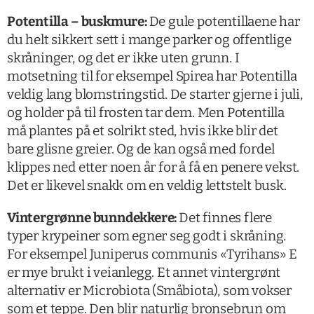
Potentilla – buskmure:
De gule potentillaene har
du helt sikkert sett i mange parker og offentlige
skråninger, og det er ikke uten grunn. I
motsetning til for eksempel Spirea har Potentilla
veldig lang blomstringstid. De starter gjerne i juli,
og holder på til frosten tar dem. Men Potentilla
må plantes på et solrikt sted, hvis ikke blir det
bare glisne greier. Og de kan også med fordel
klippes ned etter noen år for å få en penere vekst.
Det er likevel snakk om en veldig lettstelt busk.
Vintergrønne bunndekkere:
Det finnes flere
typer krypeiner som egner seg godt i skråning.
For eksempel Juniperus communis «Tyrihans» E
er mye brukt i veianlegg. Et annet vintergrønt
alternativ er Microbiota (Småbiota), som vokser
som et teppe. Den blir naturlig bronsebrun om