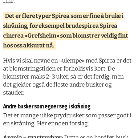
fine.
Det er flere typer Spirea som er fine å bruke i
skråning, for eksempel brudespirea Spirea
cinerea «Grefsheim» som blomstrer veldig fint
hos oss akkurat nå.
Hvis vi skal nevne en «ulempe» med Spirea er det
at blomstringstiden er forholdsvis kort. De
blomstrer maks 2-3 uker, så er det ferdig, men
det gjelder også de fleste andre busker og
stauder.
Andre busker som egner seg i skråning
Det er mange ulike prydbusker som passer godt i
en skråning. Her er noen forslag:
Aronia – svartsurbær:
Dette er en hardfør busk