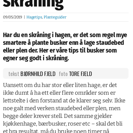
skråning
09/05/2019
|
Hagetips
,
Planteguider
Har du en skråning i hagen, er det som regel mye
smartere å plante busker enn å lage staudebed
eller plen der. Her er våre tips til busker som
egner seg godt i skråning.
tekst
BJØRNHILD FJELD
foto
TORE FJELD
Uansett om du har stor eller liten hage, er det
ikke dumt å ha ett eller flere områder som er
lettstelte i den forstand at de klarer seg selv. Ikke
noe galt med verken staudebed eller plen, men
begge deler krever stell. Det samme gjelder
kjøkkenhage, bærbusker, roser etc – skal det bli
et bra resultat, må du bruke noen timer på