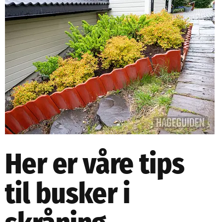
NETTBUTIKK
NYHETSBREV
KURS
HAGETIPS
REISETIPS
OM OSS
SPØRSMÅL OG SVAR
Her er våre tips
til busker i