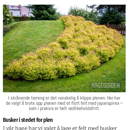
I skrånende terreng er det vanskelig å klippe plenen. Her har
de valgt å bryte opp plenen med et flott felt med japanspirea –
som i praksis er helt vedlikeholdsfritt.
Busker i stedet for plen
I vår hage har vi valgt å lage et felt med busker