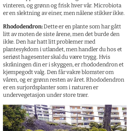
vinteren, og grønn og frisk hver vår. Microbiota
er en slektning av einer, men nålene stikker ikke.
Rhododendron:
Dette er en plante som har gått
litt av moten de siste årene, men det burde den
ikke. Den har hatt litt problemer med
plantesykdom i utlandet, men handler du hos et
seriøst hagesenter skal du være trygg. Hvis
skråningen din er i skyggen, er rhododendron et
kjempegodt valg. Den får vakre blomster om
våren, og er grønn resten av året. Rhododendron
er en surjordsplanter som i naturen er
undervegetasjon under store trær.