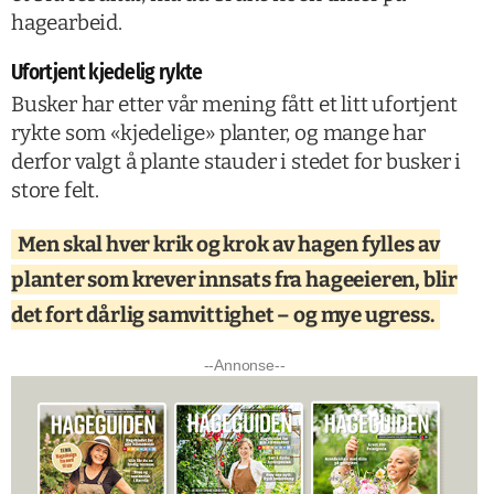
hagearbeid.
Ufortjent kjedelig rykte
Busker har etter vår mening fått et litt ufortjent
rykte som «kjedelige» planter, og mange har
derfor valgt å plante stauder i stedet for busker i
store felt.
Men skal hver krik og krok av hagen fylles av
planter som krever innsats fra hageeieren, blir
det fort dårlig samvittighet – og mye ugress.
--Annonse--