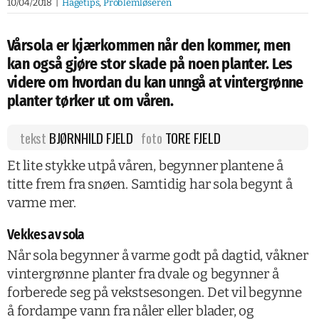
10/04/2018
|
Hagetips
,
Problemløseren
Vårsola er kjærkommen når den kommer, men
kan også gjøre stor skade på noen planter. Les
videre om hvordan du kan unngå at vintergrønne
planter tørker ut om våren.
tekst
BJØRNHILD FJELD
foto
TORE FJELD
Et lite stykke utpå våren, begynner plantene å
titte frem fra snøen. Samtidig har sola begynt å
varme mer.
Vekkes av sola
Når sola begynner å varme godt på dagtid, våkner
vintergrønne planter fra dvale og begynner å
forberede seg på vekstsesongen. Det vil begynne
å fordampe vann fra nåler eller blader, og