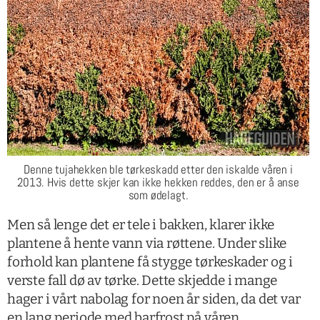
Denne tujahekken ble tørkeskadd etter den iskalde våren i
2013. Hvis dette skjer kan ikke hekken reddes, den er å anse
som ødelagt.
Men så lenge det er tele i bakken, klarer ikke
plantene å hente vann via røttene. Under slike
forhold kan plantene få stygge tørkeskader og i
verste fall dø av tørke. Dette skjedde i mange
hager i vårt nabolag for noen år siden, da det var
en lang periode med barfrost på våren.