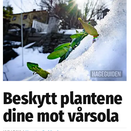
NETTBUTIKK
NYHETSBREV
KURS
HAGETIPS
REISETIPS
OM OSS
SPØRSMÅL OG SVAR
Beskytt plantene
dine mot vårsola