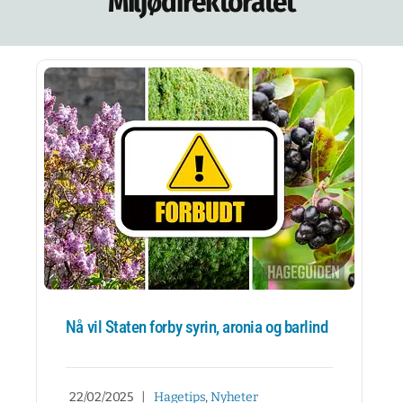
Miljødirektoratet
NETTBUTIKK
NYHETSBREV
KURS
HAGETIPS
REISETIPS
OM OSS
SPØRSMÅL OG SVAR
Nå vil Staten forby syrin, aronia og barlind
22/02/2025
|
Hagetips
,
Nyheter