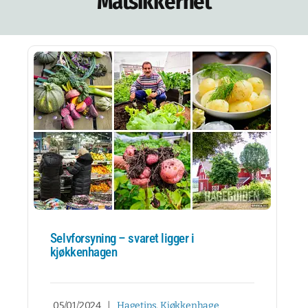
Matsikkerhet
Selvforsyning – svaret ligger i
kjøkkenhagen
05/01/2024
|
Hagetips
,
Kjøkkenhage