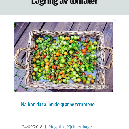
Lagring av tomater
NETTBUTIKK
NYHETSBREV
KURS
HAGETIPS
REISETIPS
OM OSS
SPØRSMÅL OG SVAR
Nå kan du ta inn de grønne tomatene
24/09/2018
|
Hagetips
,
Kjøkkenhage