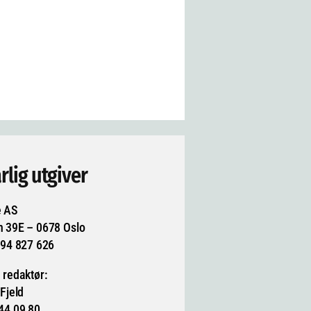
rlig utgiver
e AS
n 39E – 0678 Oslo
994 827 626
 redaktør:
 Fjeld
44 09 80