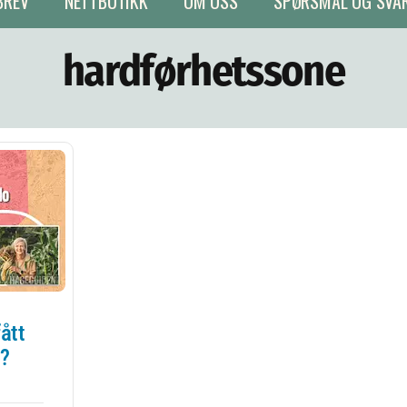
BREV
NETTBUTIKK
OM OSS
SPØRSMÅL OG SVA
hardførhetssone
ått
e?