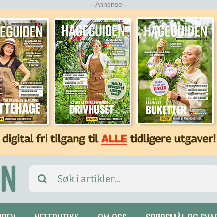
--Annonse--
Search
for: