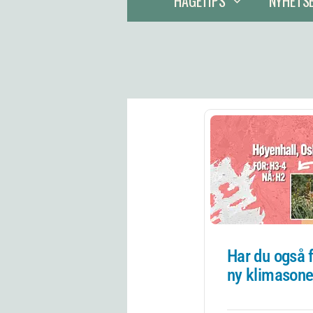
HAGETIPS
NYHETS
Har du også f
ny klimason