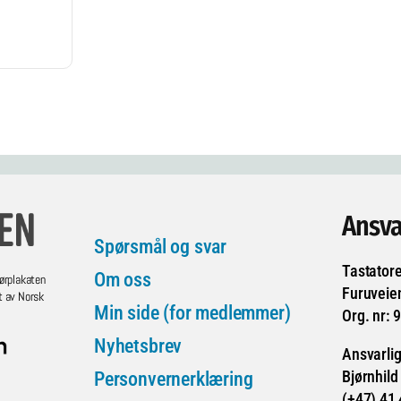
Ansva
Spørsmål og svar
Tastator
Om oss
ørplakaten
Furuveie
t av Norsk
Min side (for medlemmer)
Org. nr: 
Nyhetsbrev
Ansvarlig
Bjørnhild
Personvernerklæring
(+47) 41 