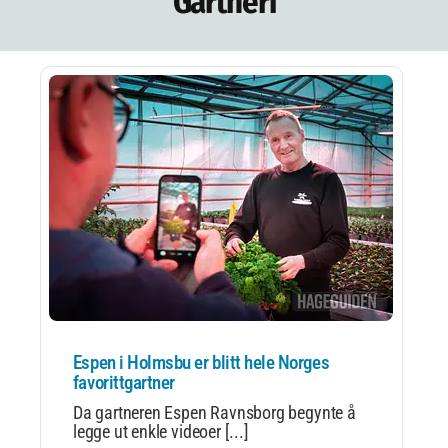
Gartneri
NETTBUTIKK
NYHETSBREV
KURS
HAGETIPS
REISETIPS
OM OSS
SPØRSMÅL OG SVAR
Espen i Holmsbu er blitt hele Norges
favorittgartner
Da gartneren Espen Ravnsborg begynte å
legge ut enkle videoer [...]