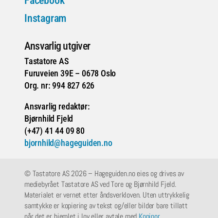
Facebook
Instagram
Ansvarlig utgiver
Tastatore AS
Furuveien 39E – 0678 Oslo
Org. nr: 994 827 626
Ansvarlig redaktør:
Bjørnhild Fjeld
(+47) 41 44 09 80
bjornhild@hageguiden.no
© Tastatore AS 2026 – Hageguiden.no eies og drives av
mediebyrået Tastatore AS ved Tore og Bjørnhild Fjeld.
Materialet er vernet etter åndsverkloven. Uten uttrykkelig
samtykke er kopiering av tekst og/eller bilder bare tillatt
når det er hjemlet i lov eller avtale med
Kopinor
.