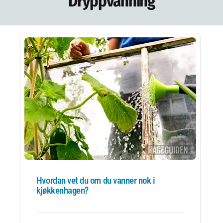
Dryppvanning
NETTBUTIKK
NYHETSBREV
KURS
HAGETIPS
REISETIPS
OM OSS
SPØRSMÅL OG SVAR
Hvordan vet du om du vanner nok i
kjøkkenhagen?