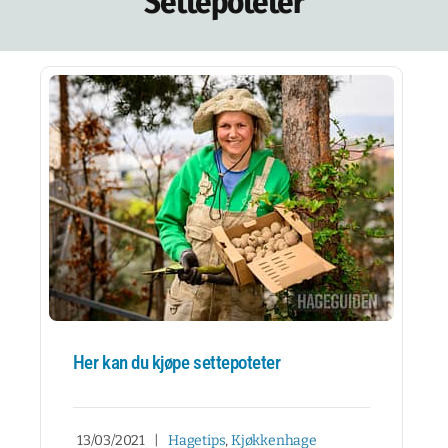
Settepoteter
NETTBUTIKK
NYHETSBREV
KURS
HAGETIPS
REISETIPS
OM OSS
SPØRSMÅL OG SVAR
Her kan du kjøpe settepoteter
13/03/2021
|
Hagetips
,
Kjøkkenhage