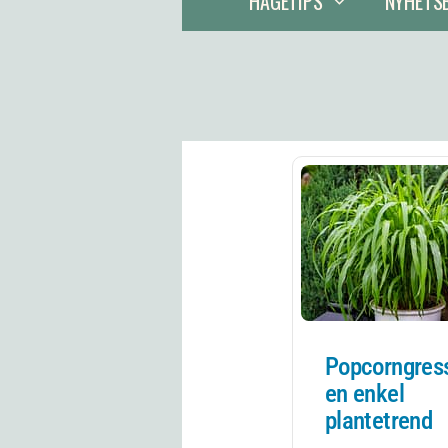
HAGETIPS
NYHETS
Popcorngres
en enkel
plantetrend