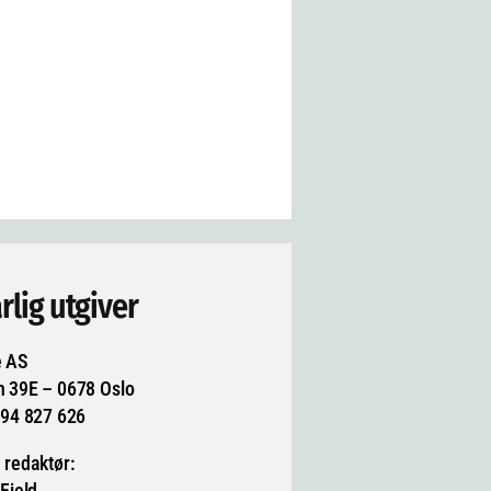
rlig utgiver
e AS
n 39E – 0678 Oslo
994 827 626
 redaktør:
 Fjeld