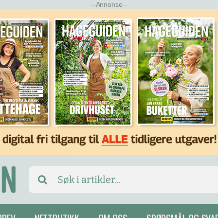
--Annonse--
Search
for: