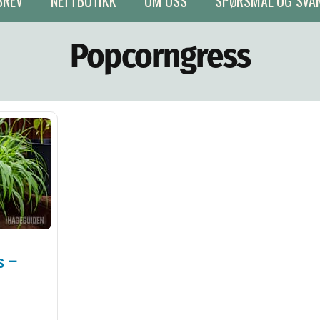
BREV
NETTBUTIKK
OM OSS
SPØRSMÅL OG SVA
Popcorngress
s –