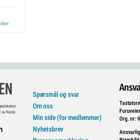
ider
Ansva
Spørsmål og svar
Tastator
Om oss
ørplakaten
Furuveie
t av Norsk
Min side (for medlemmer)
Org. nr: 
Nyhetsbrev
Ansvarlig
Bjørnhild