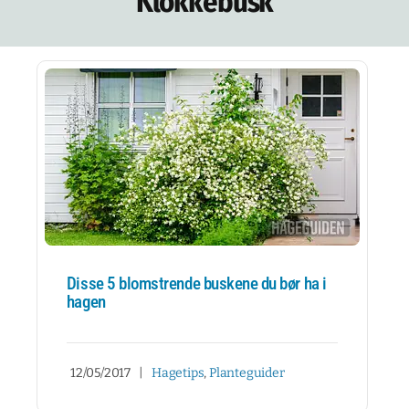
Klokkebusk
NETTBUTIKK
NYHETSBREV
KURS
HAGETIPS
REISETIPS
OM OSS
SPØRSMÅL OG SVAR
Disse 5 blomstrende buskene du bør ha i
hagen
12/05/2017
|
Hagetips
,
Planteguider