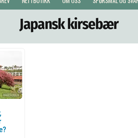
BREV
NETTBUTIKK
OM OSS
SPØRSMÅL OG SVA
Japansk kirsebær
,
r
re?