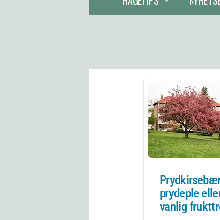
HAGETIPS
NYHETS
Prydkirsebær
prydeple elle
vanlig fruktt