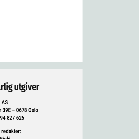
rlig utgiver
e AS
n 39E – 0678 Oslo
994 827 626
 redaktør:
 Fjeld