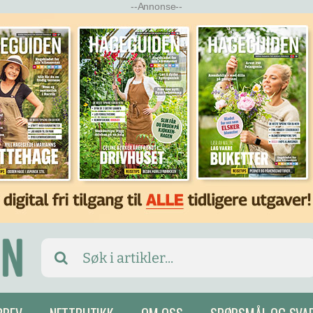
--Annonse--
Search
for: