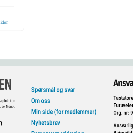
ider
Ansva
Spørsmål og svar
Tastator
Om oss
ørplakaten
Furuveie
t av Norsk
Min side (for medlemmer)
Org. nr: 
Nyhetsbrev
Ansvarlig
Bjørnhild