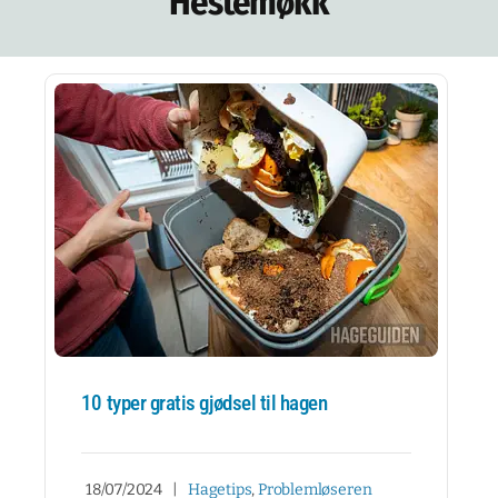
Hestemøkk
NETTBUTIKK
NYHETSBREV
KURS
HAGETIPS
REISETIPS
OM OSS
SPØRSMÅL OG SVAR
10 typer gratis gjødsel til hagen
18/07/2024
|
Hagetips
,
Problemløseren