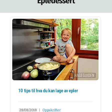
Epledessert
NETTBUTIKK
NYHETSBREV
KURS
HAGETIPS
REISETIPS
OM OSS
SPØRSMÅL OG SVAR
10 tips til hva du kan lage av epler
28/08/2018
|
Oppskrifter