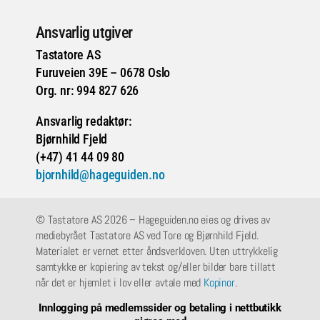
Ansvarlig utgiver
Tastatore AS
Furuveien 39E – 0678 Oslo
Org. nr: 994 827 626
Ansvarlig redaktør:
Bjørnhild Fjeld
(+47) 41 44 09 80
bjornhild@hageguiden.no
© Tastatore AS 2026 – Hageguiden.no eies og drives av
mediebyrået Tastatore AS ved Tore og Bjørnhild Fjeld.
Materialet er vernet etter åndsverkloven. Uten uttrykkelig
samtykke er kopiering av tekst og/eller bilder bare tillatt
når det er hjemlet i lov eller avtale med
Kopinor
.
Innlogging på medlemssider og betaling i nettbutikk