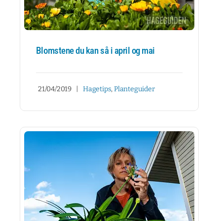
Blomstene du kan så i april og mai
21/04/2019
|
Hagetips
,
Planteguider