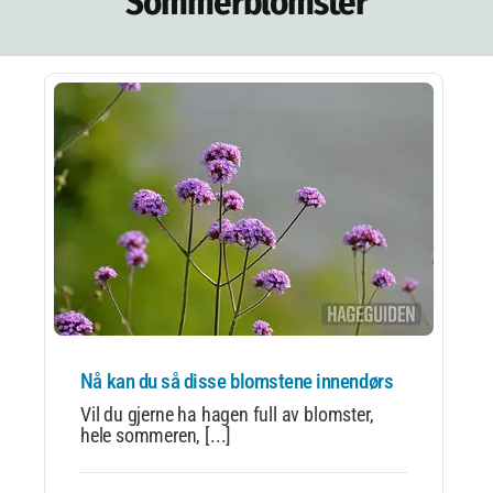
Sommerblomster
NETTBUTIKK
NYHETSBREV
KURS
HAGETIPS
REISETIPS
OM OSS
SPØRSMÅL OG SVAR
Nå kan du så disse blomstene innendørs
Vil du gjerne ha hagen full av blomster,
hele sommeren, [...]