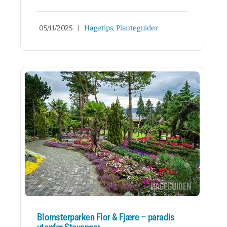
05/11/2025
|
Hagetips
,
Planteguider
Blomsterparken Flor & Fjære – paradis