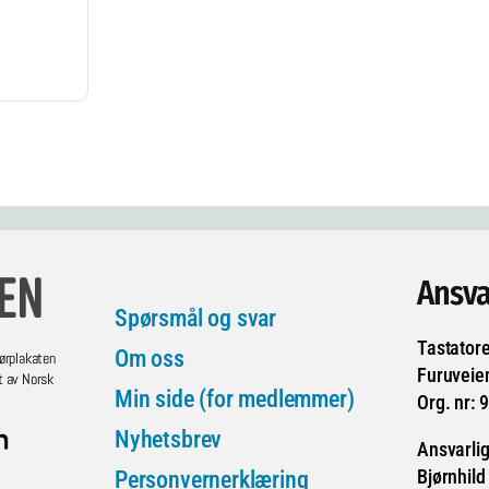
Ansva
Spørsmål og svar
Tastator
Om oss
ørplakaten
Furuveie
t av Norsk
Min side (for medlemmer)
Org. nr: 
Nyhetsbrev
Ansvarlig
Bjørnhild
Personvernerklæring