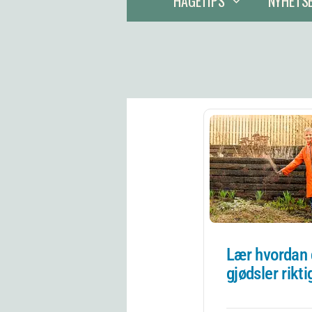
HAGETIPS
NYHETS
Lær hvordan
gjødsler rikti