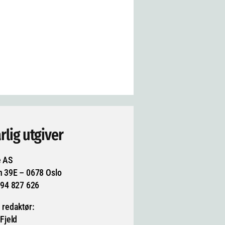
rlig utgiver
e AS
n 39E – 0678 Oslo
994 827 626
 redaktør:
 Fjeld