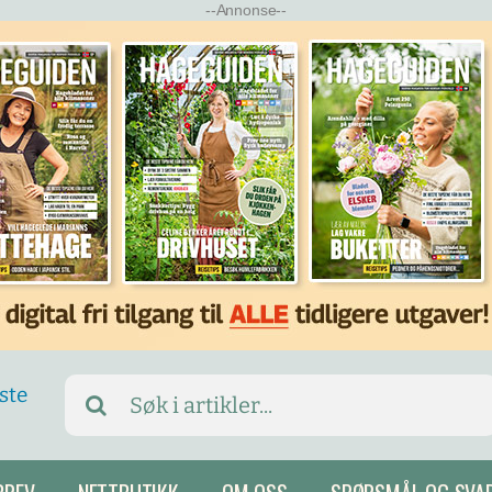
--Annonse--
Search
for: