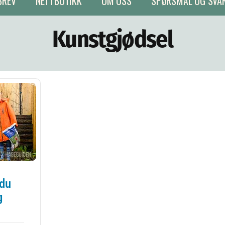
BREV
NETTBUTIKK
OM OSS
SPØRSMÅL OG SVA
Kunstgjødsel
 du
g