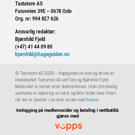
Tastatore AS
Furuveien 39E – 0678 Oslo
Org. nr: 994 827 626
Ansvarlig redaktør:
Bjørnhild Fjeld
(+47) 41 44 09 80
bjornhild@hageguiden.no
© Tastatore AS 2026 – Hageguiden.no eies og drives av
mediebyrået Tastatore AS ved Tore og Bjørnhild Fjeld.
Materialet er vernet etter åndsverkloven. Uten uttrykkelig
samtykke er kopiering av tekst og/eller bilder bare tillatt
når det er hjemlet i lov eller avtale med
Kopinor
.
Innlogging på medlemssider og betaling i nettbutikk
gjøres med