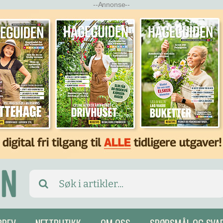
--Annonse--
Search
for: