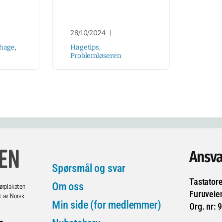
28/10/2024
|
hage
,
Hagetips
,
Problemløseren
Ansva
Spørsmål og svar
Tastator
Om oss
ørplakaten
Furuveie
t av Norsk
Min side (for medlemmer)
Org. nr: 