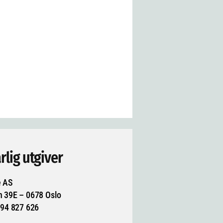
rlig utgiver
e AS
n 39E – 0678 Oslo
994 827 626