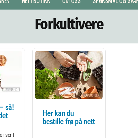
BREV
NETTBUTIKK
OM OSS
SPØRSMÅL OG SVA
Forkultivere
 – så!
Her kan du
 det
bestille frø på nett
for sent